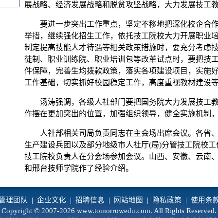
展战略、经济发展战略和脱贫攻坚战略，大力发展技工
要进一步突出工作重点，坚定不移地把深化校企合
举措，继续强化招生工作，依托技工院校大力开展职业
制定提高技能人才待遇等相关政策措施时，要充分考虑
徒制、职业训练院、职业培训包等改革试点时，要把技工
件保障，完善生均拨款政策，落实各项建设项目，实施
工作基础，切实抓好校园稳定工作，高度重视教材建设
汤涛强调，各级人社部门要把国务院大力发展技工教
作摆在更加突出的位置，加强组织领导，健全实施机制
人社部相关司局负责同志在主会场出席会议。各省、
生产建设兵团以及部分地级市人社厅(局)分管技工院校
技工院校负责人在分会场参加会议。山西、安徽、云南
和邢台技师学院作了经验介绍。
管理团队
|
企业文化
|
招聘信息
|
网站地图
|
隐私政策
|
使用条
Copyright © 2007-2026 www.tomorrowedu.com. All Rights Reserved.