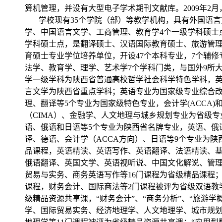
算机管理，并设有大型电子学术期刊文献库。2009年2月
学校现有35个学院（部）等教学机构，具有外国语言
学、中国语言文学、工商管理、教育学4个一级学科硕士点
学科硕士点，是翻译硕士、汉语国际教育硕士、旅游管
育硕士专业学位培养单位，开设47个本科专业，7个辅
法学、教育学、理学、艺术学7个学科门类，与国外9所
学一级学科为陕西省普通高校哲学社会科学特色学科，
言文学为陕西省重点学科；英语专业为国家级专业综合
理、翻译等5个专业为国家级特色专业，会计学(ACCA)
（CIMA）、金融学、人文地理与城乡规划专业为省级
语、俄语和日语等5个专业为陕西省名牌专业，英语、俄
译、德语、会计学（ACCA方向）、日语等9个专业为
品课程，英语精读、英语写作、英语翻译、法语精读、
俄语翻译、英国文学、英语视听说、中国文化解说、管
贸易与实务、商务英语写作等16门课程为省级精品课程
课程，财务会计、国际商法等2门课程被评为省级双语教
级精品资源共享课，“财务会计”、“商务分析”、“旅游
学、国际贸易实务、经济地理学、人文地理学、城市规划