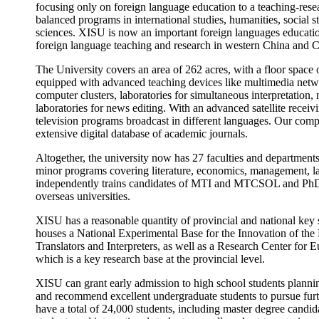
focusing only on foreign language education to a teaching-rese
balanced programs in international studies, humanities, social 
sciences. XISU is now an important foreign languages education
foreign language teaching and research in western China and C
The University covers an area of 262 acres, with a floor space o
equipped with advanced teaching devices like multimedia netwo
computer clusters, laboratories for simultaneous interpretation,
laboratories for news editing. With an advanced satellite rece
television programs broadcast in different languages. Our compu
extensive digital database of academic journals.
Altogether, the university now has 27 faculties and department
minor programs covering literature, economics, management, law
independently trains candidates of MTI and MTCSOL and PhD c
overseas universities.
XISU has a reasonable quantity of provincial and national key s
houses a National Experimental Base for the Innovation of the
Translators and Interpreters, as well as a Research Center for
which is a key research base at the provincial level.
XISU can grant early admission to high school students plann
and recommend excellent undergraduate students to pursue furth
have a total of 24,000 students, including master degree candid