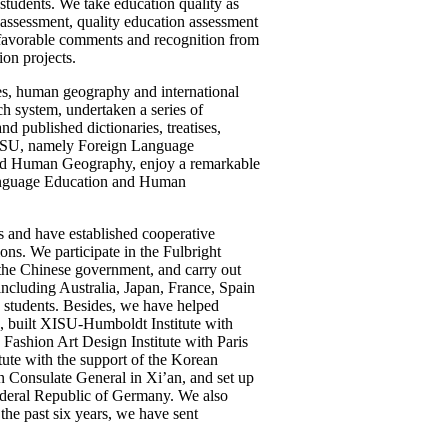
e students. We take education quality as
ng assessment, quality education assessment
 favorable comments and recognition from
ion projects.
ges, human geography and international
h system, undertaken a series of
d published dictionaries, treatises,
 XISU, namely Foreign Language
 and Human Geography, enjoy a remarkable
Language Education and Human
s and have established cooperative
ions. We participate in the Fulbright
 the Chinese government, and carry out
ncluding Australia, Japan, France, Spain
e students. Besides, we have helped
a, built XISU-Humboldt Institute with
Fashion Art Design Institute with Paris
tute with the support of the Korean
n Consulate General in Xi’an, and set up
deral Republic of Germany. We also
the past six years, we have sent