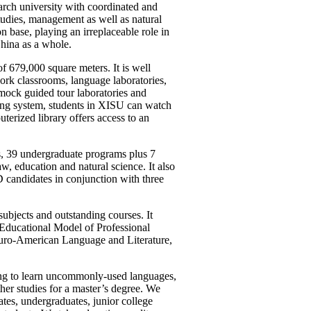
arch university with coordinated and
studies, management as well as natural
 base, playing an irreplaceable role in
hina as a whole.
f 679,000 square meters. It is well
rk classrooms, language laboratories,
 mock guided tour laboratories and
iving system, students in XISU can watch
terized library offers access to an
s, 39 undergraduate programs plus 7
, education and natural science. It also
andidates in conjunction with three
ubjects and outstanding courses. It
 Educational Model of Professional
 Euro-American Language and Literature,
ing to learn uncommonly-used languages,
er studies for a master’s degree. We
ates, undergraduates, junior college