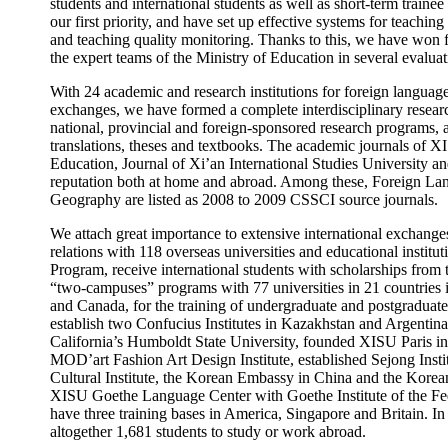
students and international students as well as short-term traine
our first priority, and have set up effective systems for teachi
and teaching quality monitoring. Thanks to this, we have won
the expert teams of the Ministry of Education in several evaluat
With 24 academic and research institutions for foreign langua
exchanges, we have formed a complete interdisciplinary researc
national, provincial and foreign-sponsored research programs, an
translations, theses and textbooks. The academic journals of
Education, Journal of Xi’an International Studies University
reputation both at home and abroad. Among these, Foreign 
Geography are listed as 2008 to 2009 CSSCI source journals.
We attach great importance to extensive international exchange
relations with 118 overseas universities and educational institut
Program, receive international students with scholarships from
“two-campuses” programs with 77 universities in 21 countries i
and Canada, for the training of undergraduate and postgraduat
establish two Confucius Institutes in Kazakhstan and Argentin
California’s Humboldt State University, founded XISU Paris in 
MOD’art Fashion Art Design Institute, established Sejong Insti
Cultural Institute, the Korean Embassy in China and the Korea
XISU Goethe Language Center with Goethe Institute of the Fe
have three training bases in America, Singapore and Britain. In 
altogether 1,681 students to study or work abroad.