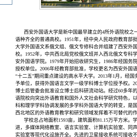
西安外国语大学是新中国最早建立的4所外语院校之一
语种齐全的普通高校。1951年，经中央人民政府教育部
大学外国语文系俄文组、俄文专修科合并组建了西安外
校。1952年，中共西北局党校俄文班并入西北俄文专科
安外国语学院。1979年开始招收研究生，1986年经国
授权单位。2006年经教育部批准，学校更名为西安外国语
“十二五”期间重点建设的高水平大学。2013年1月，经
予单位，获得外国语言文学一级学科博士学位授予权。20
博士后管委会批准设立博士后科研流动站。经过60多年
语院校向突出外语教育和国外人文社会科学研究特色，
科和理学学科协调发展的多学科外国语大学的转变，是
西北地区的外语教育教学和研究领域发挥着不可替代的
学校总占地面积1593亩，建筑面积81.15万平方米
进，多媒体网络教室、语言实验室、计算机实验室、同
实验室等现代化设施齐全。先进的卫星接收系统可接收