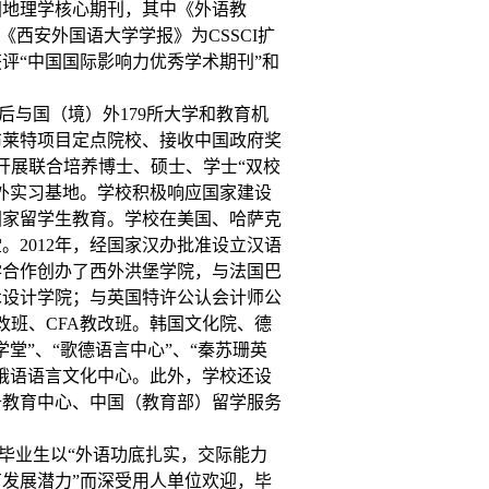
国地理学核心期刊，其中《外语教
《西安外国语大学学报》为CSSCI扩
获评“中国国际影响力优秀学术期刊”和
与国（境）外179所大学和教育机
布莱特项目定点院校、接收中国政府奖
开展联合培养博士、硕士、学士“双校
外实习基地。学校积极响应国家建设
国家留学生教育。学校在美国、哈萨克
。2012年，经国家汉办批准设立汉语
学合作创办了西外洪堡学院，与法国巴
术设计学院；与英国特许公认会计师公
改班、CFA教改班。韩国文化院、德
堂”、“歌德语言中心”、“秦苏珊英
俄语语言文化中心。此外，学校还设
备教育中心、中国（教育部）留学服务
业生以“外语功底扎实，交际能力
发展潜力”而深受用人单位欢迎，毕