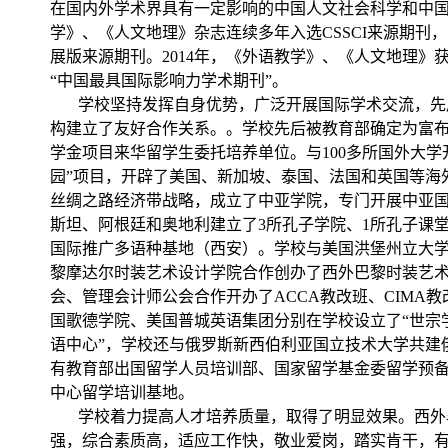
在国内外学术界具有一定影响的中国人文社会科学和中
学》、《人文地理》杂志连续多年入选CSSCI来源期刊，
展版来源期刊。2014年，《外语教学》、《人文地理》
“中国最具国际影响力学术期刊”。
学校坚持发挥自身优势，广泛开展国际学术交流，先后
构建立了友好合作关系。。学校先后被教育部确定为富
学金项目来华留学生委托培养单位。与100多所国外大学
园”项目，开辟了美国、新加坡、泰国、法国和英国等海
丝绸之路经济带战略，成立了中亚学院，专门开展中亚
斯坦、阿根廷和奥地利建立了3所孔子学院、1所孔子课堂
国际推广多语种基地（西安）。学校与美国洪堡州立大
黎摩达尔时装艺术设计学院合作创办了西外巴黎时装艺
会、管理会计师公会合作开办了ACCA教改班、CIMA教
国歌德学院、美国普城英语集团分别在学校设立了“世宗学
语中心”，学校还与俄罗斯新西伯利亚国立技术大学共建
有教育部出国留学人员培训部、国家留学基金委留学预
中心留学培训基地。
学校着力提高人才培养质量，取得了明显效果。西外毕
强，综合素质高，适应工作快，敬业爱岗，踏实肯干，有