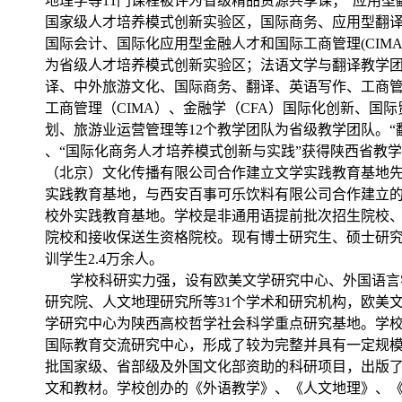
地理学等11门课程被评为省级精品资源共享课；“应用型
国家级人才培养模式创新实验区，国际商务、应用型翻
国际会计、国际化应用型金融人才和国际工商管理(CIM
为省级人才培养模式创新实验区；法语文学与翻译教学
译、中外旅游文化、国际商务、翻译、英语写作、工商
工商管理（CIMA）、金融学（CFA）国际化创新、国
划、旅游业运营管理等12个教学团队为省级教学团队。“
、“国际化商务人才培养模式创新与实践”获得陕西省教
（北京）文化传播有限公司合作建立文学实践教育基地
实践教育基地，与西安百事可乐饮料有限公司合作建立
校外实践教育基地。学校是非通用语提前批次招生院校
院校和接收保送生资格院校。现有博士研究生、硕士研
训学生2.4万余人。
学校科研实力强，设有欧美文学研究中心、外国语言
研究院、人文地理研究所等31个学术和研
究机构，欧美
学研究中心为陕西高校哲学社会科学重点研究基地。学
国际教育交流研究中心，形成了较为完整并具有一定规
批国家级、省部级及外国文化部资助的科研项目，出版
文和教材。学校创办的《外语教学》、《人文地理》、